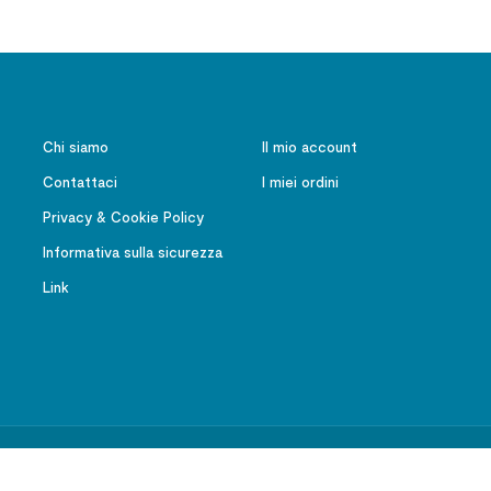
Chi siamo
Il mio account
Contattaci
I miei ordini
Privacy & Cookie Policy
Informativa sulla sicurezza
Link
Ateneo Salesiano – Editrice LAS – Tutti i diritti riservati | P.IVA 01091