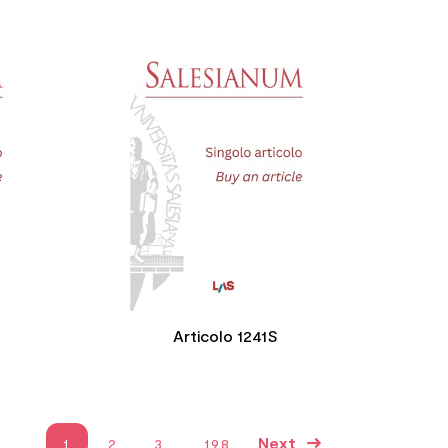




Articolo 1241S
Next
1
2
3
…
198