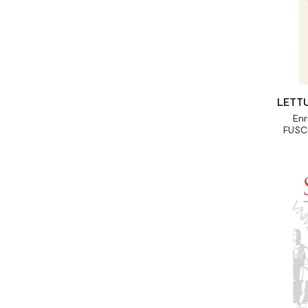
LETTU
En
FUS