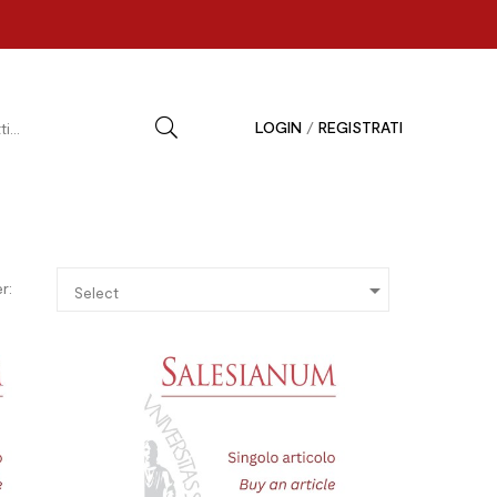
LOGIN
/
REGISTRATI

r:
Select



