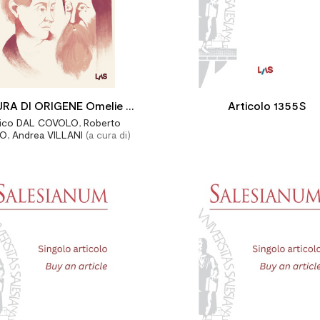
RA DI ORIGENE Omelie su
Articolo 1355S
rico DAL COVOLO
,
Roberto
Isaia
CO
,
Andrea VILLANI
(a cura di)

