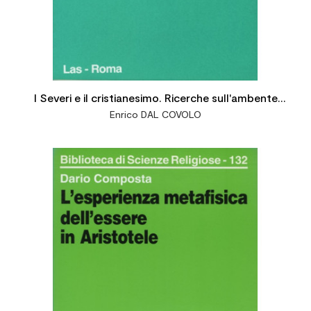
I Severi e il cristianesimo. Ricerche sull'ambente
Enrico DAL COVOLO
storico-istituzionale delle origini cristiane tra il
secondo e il terzo seco