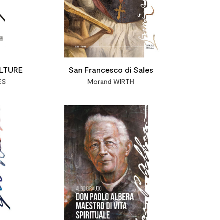
LTURE
San Francesco di Sales
ES
Morand WIRTH



