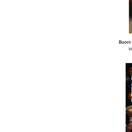
Buoni 
W
- La