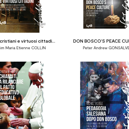
cristiani e virtuosi cittadini
DON BOSCO'S PEACE CU
im Maria Etienne COLLIN
Peter Andrew GONSALV
 predicazione di Giovanni
Borel

