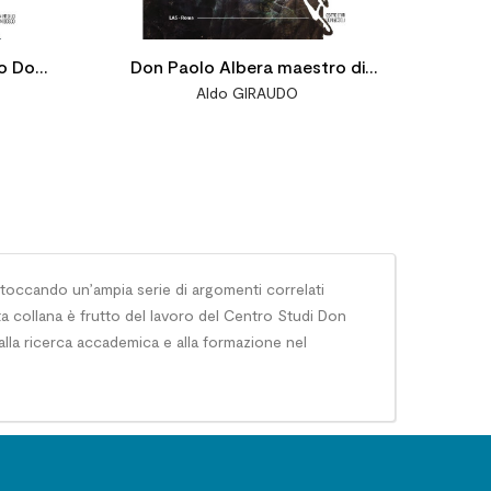
o Don
Don Paolo Albera maestro di
Aldo GIRAUDO
azione
vita spirituale
(1888-
a, toccando un’ampia serie di argomenti correlati
a collana è frutto del lavoro del Centro Studi Don
 alla ricerca accademica e alla formazione nel