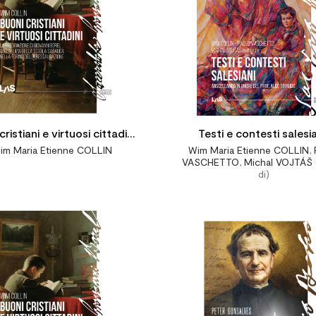

cristiani e virtuosi cittadini
Testi e contesti salesia
im Maria Etienne COLLIN
Wim Maria Etienne COLLIN
,
 predicazione di Giovanni
Miscellanea in onore del 
VASCHETTO
,
Michal VOJTÁŠ
di)
Borel
Aldo Giraudo

