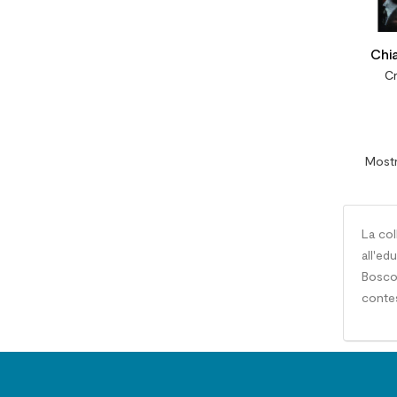
Chia
Cr
Mostr
La col
all'ed
Bosco 
contes