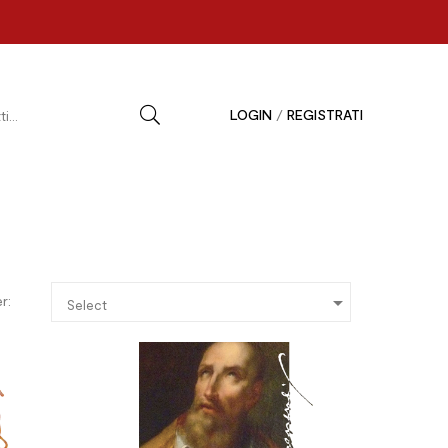
LOGIN
/
REGISTRATI

r:
Select

