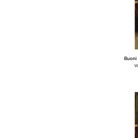
Buoni 
W
- La