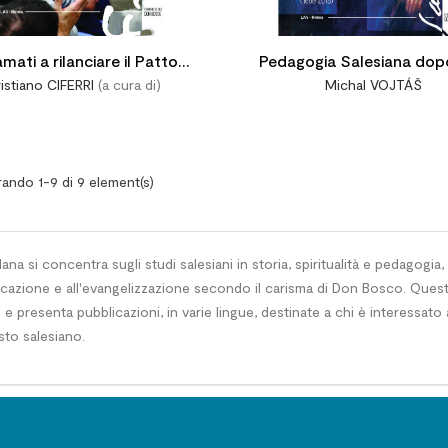
mati a rilanciare il Patto
Pedagogia Salesiana dop
istiano CIFERRI
(a cura di)
Michal VOJTÁŠ
Educativo Globale
Bosco. Dalla prima gener
fino al Sinodo sui giovani 
2018)
ando 1-9 di 9 element(s)
lana si concentra sugli studi salesiani in storia, spiritualità e pedagogi
ucazione e all'evangelizzazione secondo il carisma di Don Bosco. Quest
e presenta pubblicazioni, in varie lingue, destinate a chi è interessato
to salesiano.