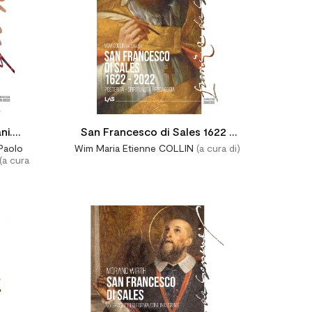


ni.
San Francesco di Sales 1622 -
Paolo
Wim Maria Etienne COLLIN
(a cura di)
prof.
2022
(a cura



